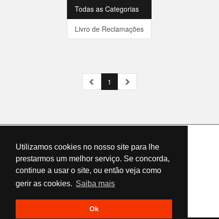
Todas as Categorias
Livro de Reclamações
1
INÍCIO
Utilizamos cookies no nosso site para lhe
QUEM SOMOS
prestarmos um melhor serviço. Se concorda,
SERVIÇOS
continue a usar o site, ou então veja como
gerir as cookies.
Saiba mais
NOVIDADES LEGISLATIVAS
CONTACTOS
Ok